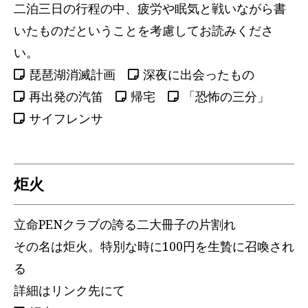
二泊三日の行程の中、疲労や眠気と戦いながら書
いたものだということを考慮してお読みくださ
い。
琵琶湖消滅計画
深夜に出会ったもの
再出発の汽笛
帰宅
「恐怖の三分」
サイフレンサ
炬火
立命PENクラブの誇る二大冊子の片割れ
その名は炬火。特別な時に100円を生贄に召喚され
る
詳細はリンク先にて